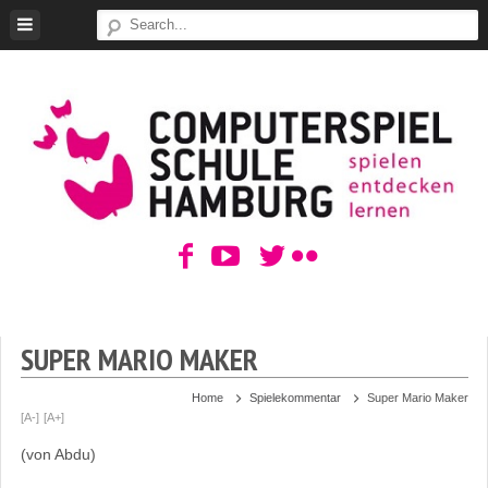
Skip
to
content
ComputerSpielSchule
Hamburg
SUPER MARIO MAKER
Home
Spielekommentar
Super Mario Maker
[A-]
[A+]
(von Abdu)