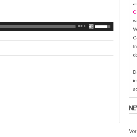
au
C
we
00:00
W
Co
In
d
D
in
sc
NE
Vo