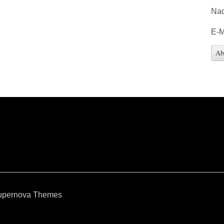
Na
E-M
upernova Themes