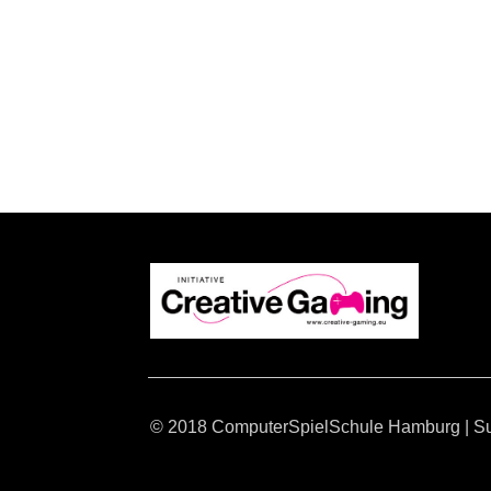
© 2018 ComputerSpielSchule Hamburg
|
S