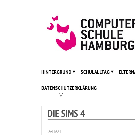
Skip
to
content
ComputerSpielSchule
Hamburg
HINTERGRUND
SCHULALLTAG
ELTERN
DATENSCHUTZERKLÄRUNG
DIE SIMS 4
[A-]
[A+]