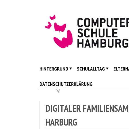
Skip
to
content
ComputerSpielSchule
Hamburg
HINTERGRUND
SCHULALLTAG
ELTERN
DATENSCHUTZERKLÄRUNG
DIGITALER FAMILIENSAM
HARBURG