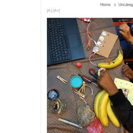
Home
Uncateg
[A-]
[A+]