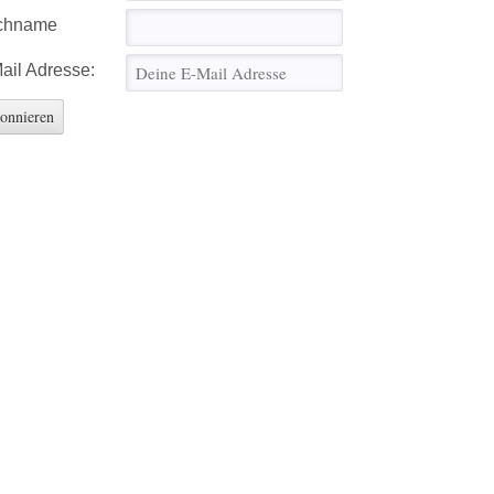
chname
ail Adresse: