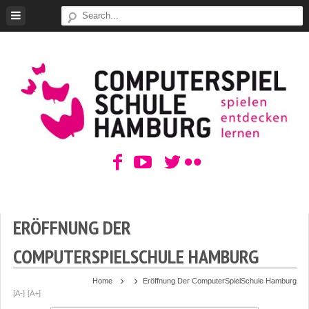
Skip
to
content
ComputerSpielSchule
Hamburg
ERÖFFNUNG DER
COMPUTERSPIELSCHULE HAMBURG
Home
Eröffnung Der ComputerSpielSchule Hamburg
[A-]
[A+]