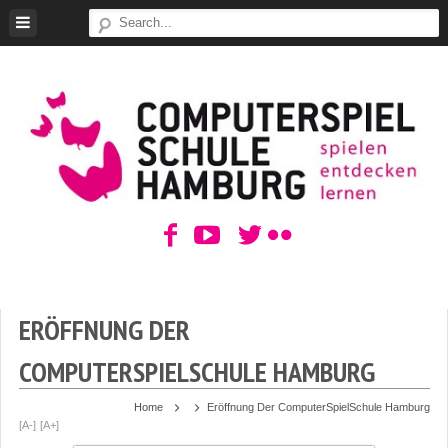
Skip
to
content
ComputerSpielSchule
Hamburg
ERÖFFNUNG DER
COMPUTERSPIELSCHULE HAMBURG
Home
Eröffnung Der ComputerSpielSchule Hamburg
[A-]
[A+]