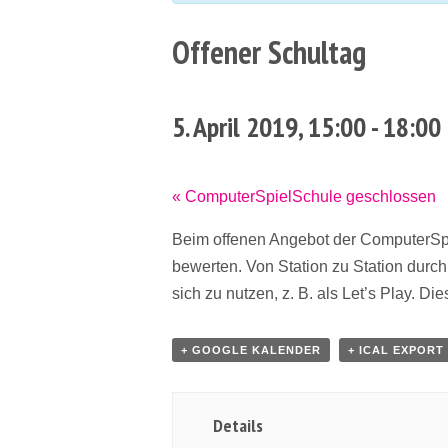
Offener Schultag
5. April 2019, 15:00
-
18:00
Veranstaltung
«
ComputerSpielSchule geschlossen
Navigation
Beim offenen Angebot der ComputerSp
bewerten. Von Station zu Station durchl
sich zu nutzen, z. B. als Let’s Play. Di
+ GOOGLE KALENDER
+ ICAL EXPORT
Details