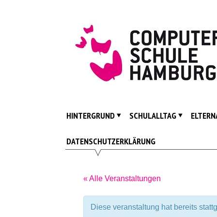
Skip
to
content
ComputerSpielSchule
Hamburg
HINTERGRUND
SCHULALLTAG
ELTERN
DATENSCHUTZERKLÄRUNG
« Alle Veranstaltungen
Diese veranstaltung hat bereits statt