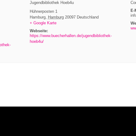
Jugendbibliothek Hoeb4u
Co
E-
Hühnerposten 1
in
Hamburg
,
Hamburg
20097
Deutschland
+ Google Karte
We
ww
Webseite:
https://www.buecherhallen.de/jugendbibliothek-
hoeb4u/
othek-