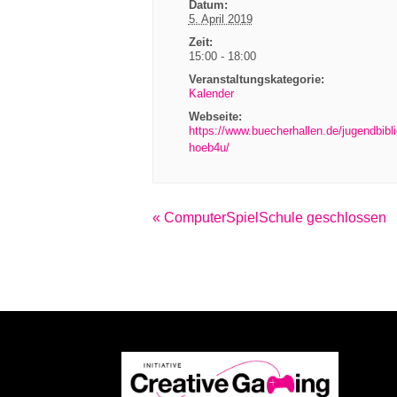
Datum:
5. April 2019
Zeit:
15:00 - 18:00
Veranstaltungskategorie:
Kalender
Webseite:
https://www.buecherhallen.de/jugendbibli
hoeb4u/
Veranstaltung
«
ComputerSpielSchule geschlossen
Navigation