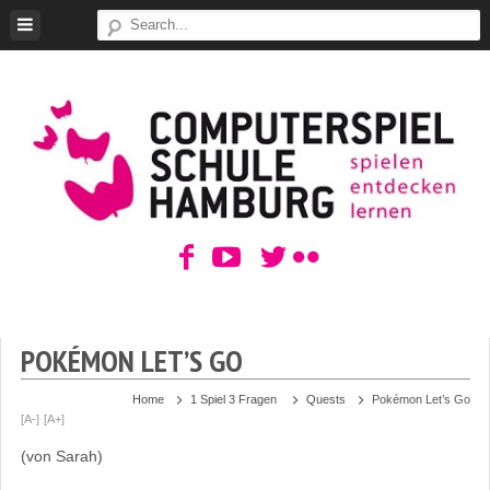
Skip
to
content
ComputerSpielSchule
Hamburg
POKÉMON LET’S GO
Home
1 Spiel 3 Fragen
Quests
Pokémon Let’s Go
[A-]
[A+]
(von Sarah)