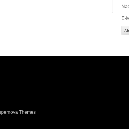
Na
E-M
upernova Themes