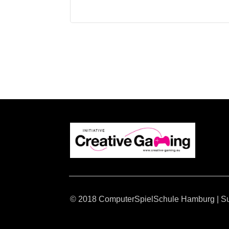
© 2018 ComputerSpielSchule Hamburg
|
S