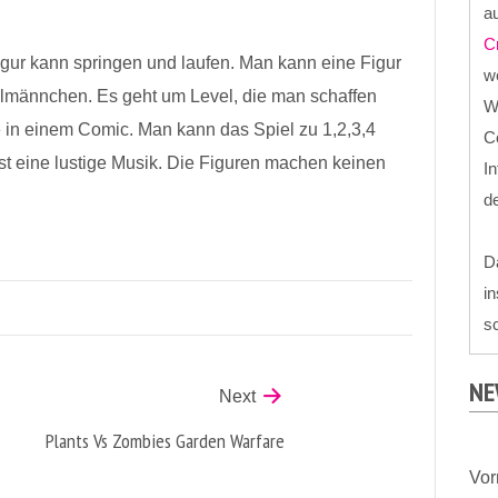
au
C
 Figur kann springen und laufen. Man kann eine Figur
we
ollmännchen. Es geht um Level, die man schaffen
W
wie in einem Comic. Man kann das Spiel zu 1,2,3,4
Co
ist eine lustige Musik. Die Figuren machen keinen
In
d
D
in
sc
NE
Next
Plants Vs Zombies Garden Warfare
Vo