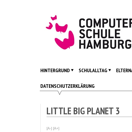
Skip
to
content
ComputerSpielSchule
Hamburg
HINTERGRUND
SCHULALLTAG
ELTERN
DATENSCHUTZERKLÄRUNG
LITTLE BIG PLANET 3
[A-]
[A+]