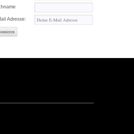
chname
ail Adresse: