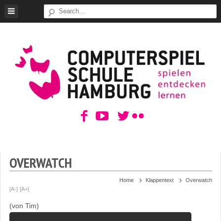
Skip
to
content
ComputerSpielSchule
Hamburg
OVERWATCH
Home
Klappentext
Overwatch
[A-]
[A+]
(von Tim)